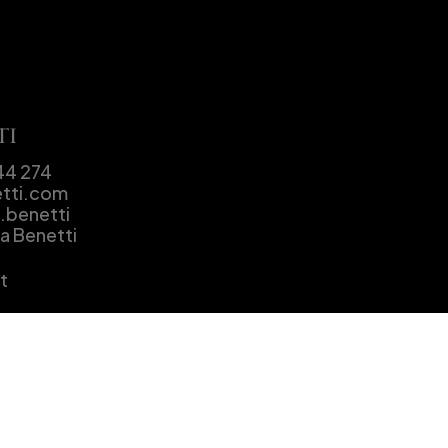
ti
Tel: +39 349 87 44 274 
etti.com
o.benetti
ia Benetti
t