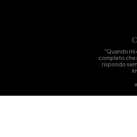
C
"Quando mi d
completo che r
rispondo sem
in