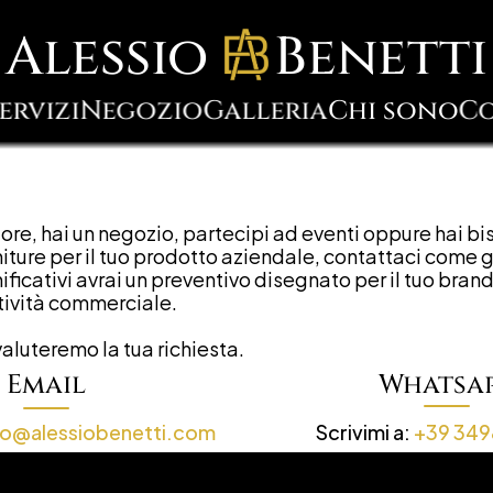
Alessio     Benetti
ervizi
Negozio
Galleria
Chi sono
Co
tore, hai un negozio, partecipi ad eventi oppure hai bi
niture per il tuo prodotto aziendale, contattaci come g
nificativi avrai un preventivo disegnato per il tuo bran
ttività commerciale. 
aluteremo la tua richiesta.
Email
Whatsa
fo@alessiobenetti.com
Scrivimi a:
 +39 34