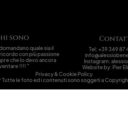
hi sono
Contat
omandano quale sia il 
icordo con più passione 
info@alessioben
pre che lo devo ancora 
Instagram: alessi
ventare !!!! "
Website by: Pier El
Privacy & Cookie Policy
® Tutte le foto ed i contenuti sono soggeti a Copyrigh