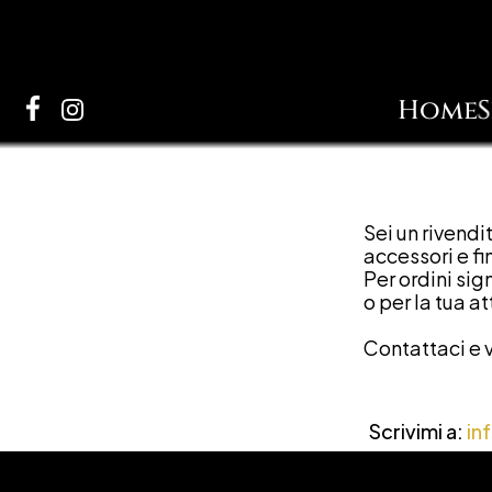
Home
S
Sei un rivendi
accessori e fi
Per ordini sig
o per la tua a
Contattaci e v
Scrivimi a: 
in