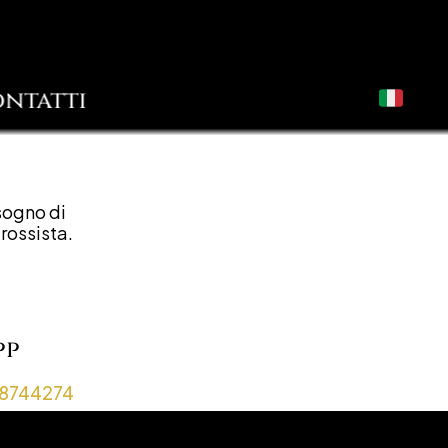
ntatti
sogno di 
rossista.
d
pp
98744274 