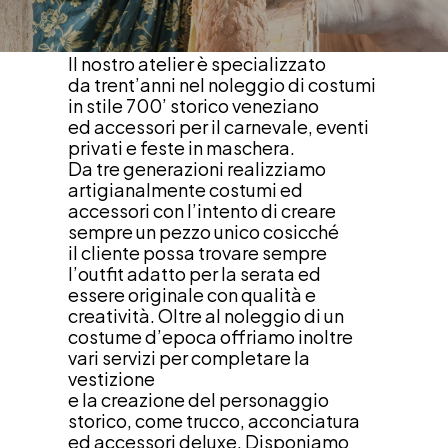
Il nostro atelier è specializzato
da trent’anni nel noleggio di costumi 
in stile 700’ storico veneziano
ed accessori per il carnevale, eventi 
privati e feste in maschera.
Da tre generazioni realizziamo 
artigianalmente costumi ed 
accessori con l’intento di creare 
sempre un pezzo unico cosicché
il cliente possa trovare sempre 
l’outfit adatto per la serata ed 
essere originale con qualità e 
creatività. Oltre al noleggio di un 
costume d’epoca offriamo inoltre 
vari servizi per completare la 
vestizione
e la creazione del personaggio 
storico, come trucco, acconciatura 
ed accessori deluxe. Disponiamo